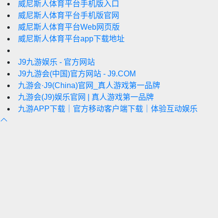
威尼斯人体育平台手机版入口
威尼斯人体育平台手机版官网
威尼斯人体育平台Web网页版
威尼斯人体育平台app下载地址
J9九游娱乐 - 官方网站
J9九游会(中国)官方网站 - J9.COM
九游会·J9(China)官网_真人游戏第一品牌
九游会(J9)娱乐官网 | 真人游戏第一品牌
九游APP下载｜官方移动客户端下载｜体验互动娱乐