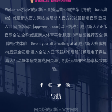
Welcome访问✔威尼斯人直播运营公司推荐【导航：baidu典
ag】威尼斯人官方网站,威尼斯人官方2026最新版官网·登录·
入口·网页版网址[app-venice.com]以下简称：威尼斯人✔正版
官网全站,全称:威尼斯人体育平台,稳定18年信誉推荐安全.保
障!极致体验！Give it your all or nothing at all.威尼斯人赛事机
构,登录会员后,进入全站入口,下载APP后随时畅玩电子竞技,
真人互动与体育类游戏,网页与手机版无缝兼容,畅享极致体
验。
导航
网页版威尼斯人官方网站