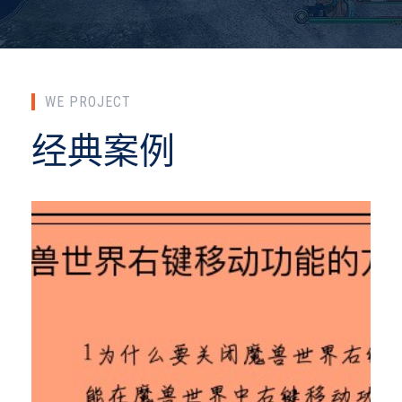
WE PROJECT
经典案例