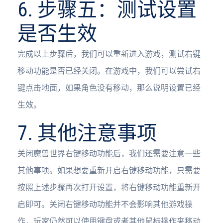
6. 步骤五：测试设置
是否生效
完成以上步骤后，我们可以重新进入游戏，测试右键
移动功能是否已经关闭。在游戏中，我们可以尝试右
键点击地面，如果角色没有移动，那么说明设置已经
生效。
7. 其他注意事项
关闭魔兽世界右键移动功能后，我们还需要注意一些
其他事项。如果想要重新开启右键移动功能，只需要
按照上述步骤再次打开设置，将右键移动功能重新开
启即可。关闭右键移动功能并不会影响其他游戏操
作，玩家仍然可以使用键盘或者其他鼠标操作来移动