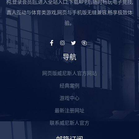
构,登录会员后,进入全站入口,下载APP后随时畅玩电子竞技,
真人互动与体育类游戏,网页与手机版无缝兼容,畅享极致体
验。
导航
网页版威尼斯人官方网站
经典案例
游戏中心
最新注册网址
联系威尼斯人官方