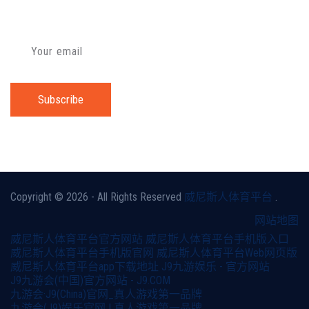
邮箱订阅
Subscribe
Copyright © 2026 - All Rights Reserved
威尼斯人体育平台
.
网站地图
威尼斯人体育平台官方网站
威尼斯人体育平台手机版入口
威尼斯人体育平台手机版官网
威尼斯人体育平台Web网页版
威尼斯人体育平台app下载地址
J9九游娱乐 - 官方网站
J9九游会(中国)官方网站 - J9.COM
九游会·J9(China)官网_真人游戏第一品牌
九游会(J9)娱乐官网 | 真人游戏第一品牌