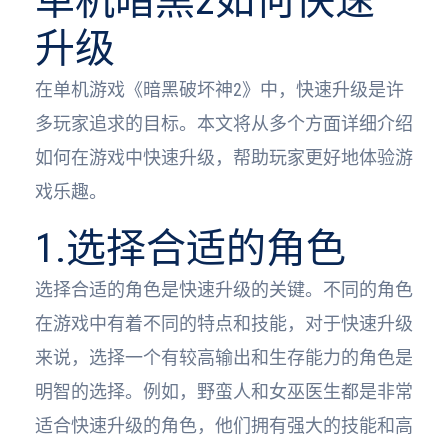
单机暗黑2如何快速
升级
在单机游戏《暗黑破坏神2》中，快速升级是许
多玩家追求的目标。本文将从多个方面详细介绍
如何在游戏中快速升级，帮助玩家更好地体验游
戏乐趣。
1.选择合适的角色
选择合适的角色是快速升级的关键。不同的角色
在游戏中有着不同的特点和技能，对于快速升级
来说，选择一个有较高输出和生存能力的角色是
明智的选择。例如，野蛮人和女巫医生都是非常
适合快速升级的角色，他们拥有强大的技能和高