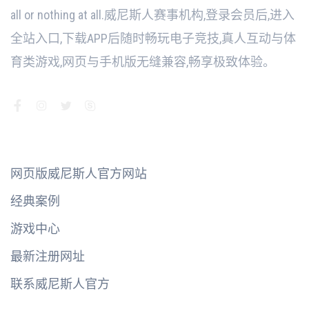
all or nothing at all.威尼斯人赛事机构,登录会员后,进入
全站入口,下载APP后随时畅玩电子竞技,真人互动与体
育类游戏,网页与手机版无缝兼容,畅享极致体验。
导航
网页版威尼斯人官方网站
经典案例
游戏中心
最新注册网址
联系威尼斯人官方