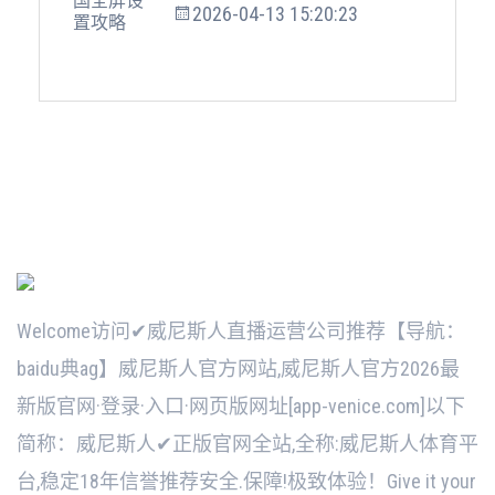
2026-04-13 15:20:23
Welcome访问✔威尼斯人直播运营公司推荐【导航：
baidu典ag】威尼斯人官方网站,威尼斯人官方2026最
新版官网·登录·入口·网页版网址[app-venice.com]以下
简称：威尼斯人✔正版官网全站,全称:威尼斯人体育平
台,稳定18年信誉推荐安全.保障!极致体验！Give it your