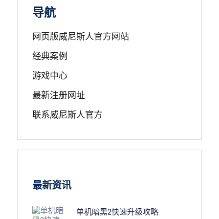
导航
网页版威尼斯人官方网站
经典案例
游戏中心
最新注册网址
联系威尼斯人官方
最新资讯
单机暗黑2快速升级攻略