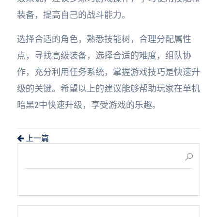
装备，提高自己的战斗能力。
选择合适的角色，熟悉技能树，合理分配属性
点，寻找高级装备，选择合适的难度，组队协
作，充分利用任务系统，掌握游戏技巧是快速升
级的关键。希望以上的建议能够帮助玩家在单机
暗黑2中快速升级，享受游戏的乐趣。
上一篇