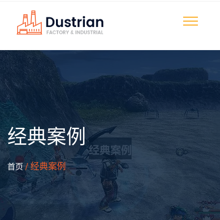
经典案例
/ 经典案例
首页