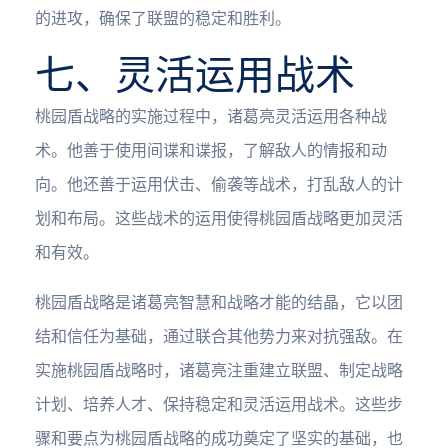
的进攻，确保了联盟的稳定和胜利。
七、灵活运用战术
桃园盾战略的实施过程中，诸葛亮灵活运用各种战
术。他善于使用间谍和谍报，了解敌人的情报和动
向。他还善于运用伏击、偷袭等战术，打乱敌人的计
划和布局。这些战术的运用使得桃园盾战略更加灵活
和有效。
桃园盾战略是诸葛亮智慧和战略才能的结晶，它以团
结和信任为基础，通过联合其他势力来对抗强敌。在
实施桃园盾战略时，诸葛亮注重建立联盟、制定战略
计划、培养人才、保持稳定和灵活运用战术。这些步
骤和要点为桃园盾战略的成功奠定了坚实的基础，也