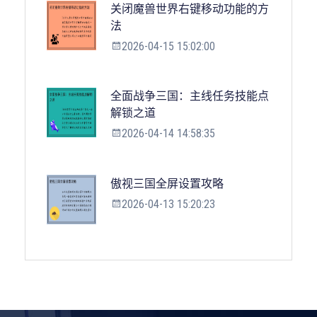
关闭魔兽世界右键移动功能的方
法
2026-04-15 15:02:00
全面战争三国：主线任务技能点
解锁之道
2026-04-14 14:58:35
傲视三国全屏设置攻略
2026-04-13 15:20:23